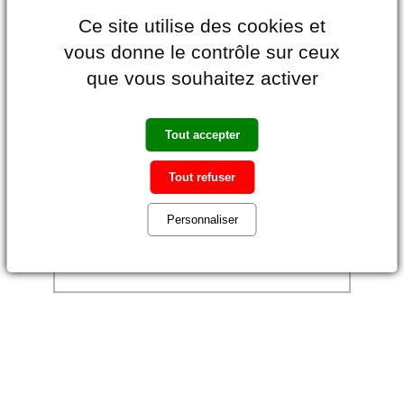
pendant 30 jours
Ce site utilise des cookies et
vous donne le contrôle sur ceux
MON ESSAI GRATUIT
que vous souhaitez activer
Appli Xerox® ConnectKey®
: Avec
l’appli
Xerox® Connect pour
DocuShare® Go
, les utilisateurs
Tout accepter
peuvent connecter des imprimantes
multifonctions dotées de la
Tout refuser
technologie
Xerox® ConnectKey®
directement et en toute sécurité à
Personnaliser
leur compte DocuShare® Go.