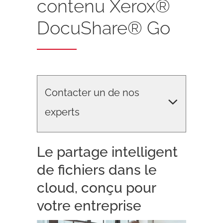
contenu Xerox®
DocuShare® Go
Contacter un de nos
experts
Le partage intelligent
Open
de fichiers dans le
cloud, conçu pour
Téléphone :
01 40 22 08 80
Fax :
01 40 22 02 55
votre entreprise
Adresse :
174 quai Jemmapes,
75010,