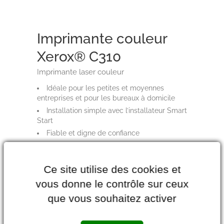
Imprimante couleur
Xerox® C310
Imprimante laser couleur
Idéale pour les petites et moyennes
entreprises et pour les bureaux à domicile
Installation simple avec l’installateur Smart
Start
Fiable et digne de confiance
Compatibilité mobile : Apple AirPrint,
Chromebook, Mopria, WI-FI et Wi-Fi Direct
Ce site utilise des cookies et
Fonctions de sécurité complètes
vous donne le contrôle sur ceux
Réf : C310V/DNI
que vous souhaitez activer